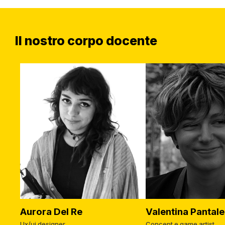
Il nostro corpo docente
Aurora Del Re
Valentina Pantale
Ux/ui designer
Concept e game artist