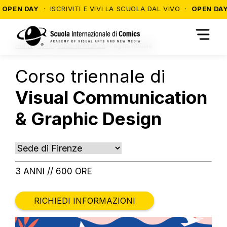
N DAY
· ISCRIVITI E VIVI LA SCUOLA DAL VIVO ·
OPEN DAY
· SC
Home
>
Corsi
>
Sede di Firenze
>
Pagina Attuale
Corso triennale di
Visual Communication
& Graphic Design
3 ANNI // 600 ORE
RICHIEDI INFORMAZIONI