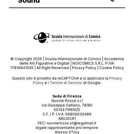
Sound
© Copyright 2026 | Scuola Internazionale di Comics | Accademia
delle Arti Figurative e Digitali | NOICOMICS S.R.L. P.IVA:
17816841005 | All Right Reserved |
Privacy Policy
|
Cookie Policy
Questo sito è protetto da reCAPTCHA e si applicano la
Privacy
Policy
e i
Termini di Servizio
di Google.
Sede di Firenze
Nuvole Rosse s.r.l
via Giuseppe Galliano, 78/80
50144 FIRENZE
C.F. / P. I.V.A: 06809030486
M5UXCR1
PEC: nuvolerosse.srl@legalmail.it
legale rappresentante pro tempore:
Alessio D’Uva